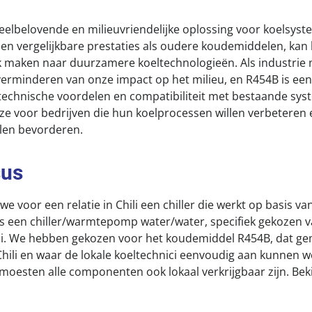
eelbelovende en milieuvriendelijke oplossing voor koelsys
n vergelijkbare prestaties als oudere koudemiddelen, kan
 maken naar duurzamere koeltechnologieën. Als industrie 
verminderen van onze impact op het milieu, en R454B is een
 technische voordelen en compatibiliteit met bestaande sys
ze voor bedrijven die hun koelprocessen willen verbeteren en
len bevorderen.
sus
e voor een relatie in Chili een chiller die werkt op basis v
is een chiller/warmtepomp water/water, specifiek gekozen 
li. We hebben gekozen voor het koudemiddel R454B, dat ge
 Chili en waar de lokale koeltechnici eenvoudig aan kunnen 
moesten alle componenten ook lokaal verkrijgbaar zijn. Beki