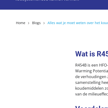
Home
Blogs
Wat is R4
R454B is een HFO-
Warming Potential
de verhoudingen z
samenstelling hee
koudemiddelen zo
van de milieueffe