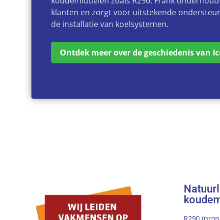
koudemiddelen zoals R290. Frank onderhoudt
klanten en zorgt voor uitstekende ondersteun
de installatie van koelsystemen.
Ontdek meer over de geschiedenis van Ic
Natuurl
koudem
R290 (prop