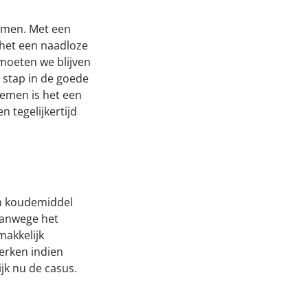
temen. Met een
 het een naadloze
moeten we blijven
 stap in de goede
temen is het een
 tegelijkertijd
an koudemiddel
vanwege het
makkelijk
werken indien
jk nu de casus.