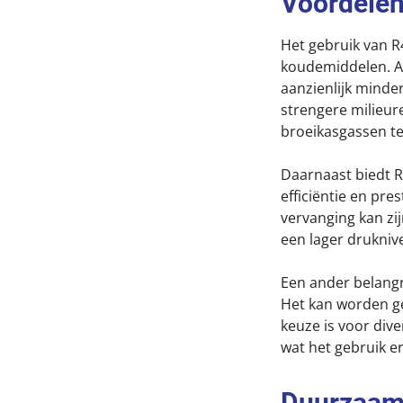
Voordele
Het gebruik van R
koudemiddelen. Al
aanzienlijk minde
strengere milieur
broeikasgassen t
Daarnaast biedt R
efficiëntie en pr
vervanging kan zi
een lager drukniv
Een ander belangr
Het kan worden ge
keuze is voor dive
wat het gebruik e
Duurzaam