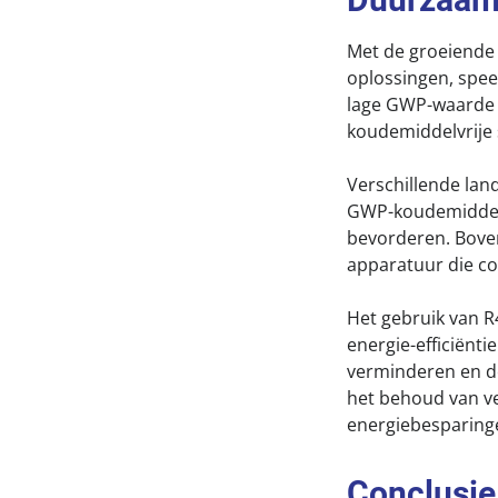
Met de groeiende
oplossingen, spee
lage GWP-waarde 
koudemiddelvrije
Verschillende la
GWP-koudemiddelen
bevorderen. Boven
apparatuur die c
Het gebruik van R
energie-efficiënt
verminderen en de
het behoud van ve
energiebesparinge
Conclusie