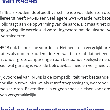
n van R454B
454B als koudemiddel biedt verschillende voordelen ten op
lereerst heeft R454B een veel lagere GWP-waarde, wat bete
r bijdraagt aan de opwarming van de aarde. Dit maakt het 
egelgeving die wereldwijd wordt ingevoerd om de uitstoot v
e verminderen.
454B ook technische voordelen. Het heeft een vergelijkbare
estaties als oudere koudemiddelen, wat betekent dat het een 
jn zonder grote aanpassingen aan bestaande koelsystemen.
eau, wat gunstig is voor de betrouwbaarheid en veiligheid v
ijk voordeel van R454B is de compatibiliteit met bestaande 
bruikt in zowel nieuwe als retrofittoepassingen, waardoor h
rse sectoren. Bovendien zijn er geen speciale eisen voor ops
rvan vergemakkelijkt.
heid en toekomstperspectieven