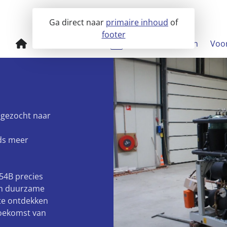
Ga direct naar
primaire inhoud
of
footer
Koeloplossingen
Warmtepompen
Voor
Eigen productie
Agrarische 
Hitema koeloplossingen
Datacenter
Installatie
 gezocht naar
VvE's
ds meer
Bedrijfshal
Industrie
454B precies
een duurzame
te ontdekken
toekomst van