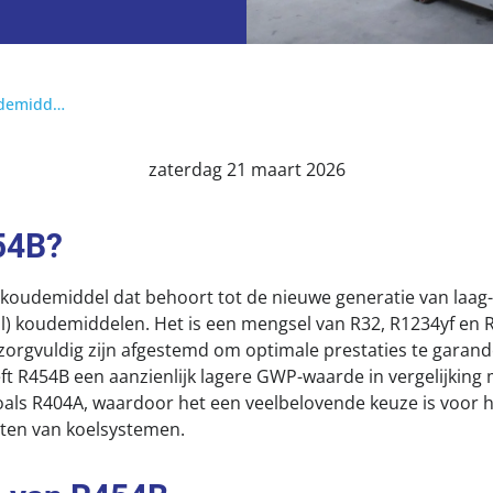
Alles wat je moet weten over het koudemiddel R454B
zaterdag 21 maart 2026
54B?
koudemiddel dat behoort tot de nieuwe generatie van laag
) koudemiddelen. Het is een mengsel van R32, R1234yf en R
orgvuldig zijn afgestemd om optimale prestaties te garan
ft R454B een aanzienlijk lagere GWP-waarde in vergelijking
als R404A, waardoor het een veelbelovende keuze is voor 
cten van koelsystemen.