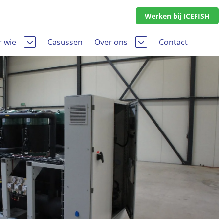
Werken bij ICEFISH
 wie
Casussen
Over ons
Contact
sector
Geschiedenis
s
Het team
branche
Werken bij
Erkend leerbedrijf
len