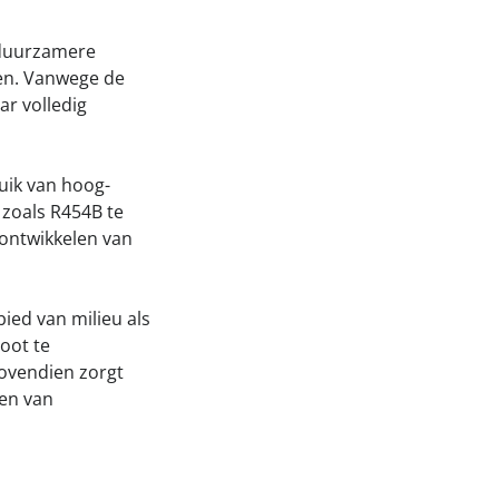
 duurzamere
men. Vanwege de
r volledig
uik van hoog-
zoals R454B te
 ontwikkelen van
ied van milieu als
oot te
Bovendien zorgt
ren van