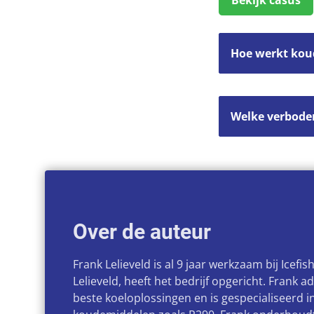
Bekijk casus
Hoe werkt kou
Welke verbode
Over de auteur
Frank Lelieveld is al 9 jaar werkzaam bij Icefish
Lelieveld, heeft het bedrijf opgericht. Frank a
beste koeloplossingen en is gespecialiseerd in