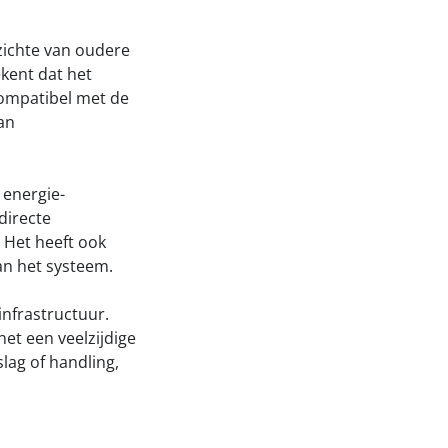
zichte van oudere
kent dat het
compatibel met de
an
 energie-
directe
 Het heeft ook
an het systeem.
infrastructuur.
et een veelzijdige
lag of handling,