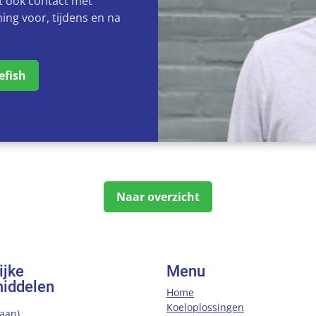
 ook contact met
ing voor, tijdens en na
efish
Naar overzicht
ijke
Menu
iddelen
Home
Koeloplossingen
aan)